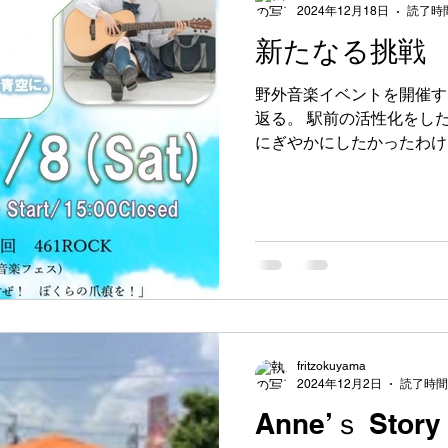
2024年12月18日
読了時間
新たなる挑戦
野外音楽イベントを開催す
返る。 駅前の活性化をし
にぎやかにしたかったわけ
人、教え子達。 土日にな 
ね」って， いなくなる。 や
fritzokuyama
2024年12月2日
読了時間:
Anne’ｓ Story