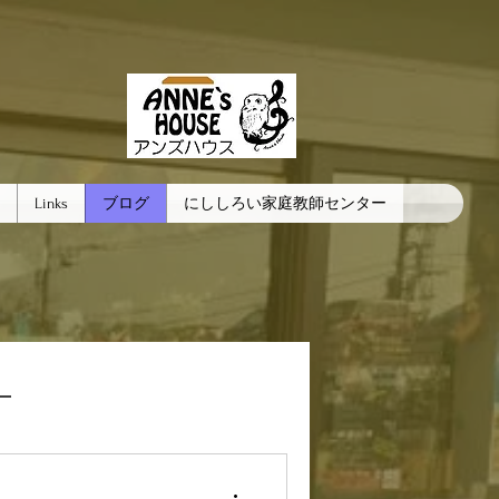
Links
ブログ
にししろい家庭教師センター
。