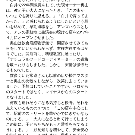
白井で22年間教員をしていた現オーナー奥山
は、教え子が大人になったとき、「この街が、
いつまでも誇りに思える。」「白井で育ってよ
かった。」と感じられるようにしたいという願
いを込めて、早期退職をし、アンズハウスとし
て、アンの家跡地に生演奏の聴ける店を2017年
４月にオープンさせました。
奥山は飲食店経験皆無で、開店させてみても
何をしていいかもわからず、右往左往するばか
りでした。開店前に、料理教室に通ったり、
「ナチュラルフードコーディネーター」の資格
を取ったりもしました。しかし、実情は惨憺た
るものでした。
数多くいた常連さんも以前の店や松井マスタ
ーと奥山の比較をしながら、次第に去っていき
ました。予想はしていたことですが、ゼロから
のスタートではなく、マイナスからのスタート
となりました。
何度も崩れそうになる気持ちと後悔。それを
支えているものの１つは、「この店を中心にし
て、駅前のストリートを華やかでにぎやかなも
のにする。」「大人になると出て行ってしまう
この街に、子どもたちがもっと愛着をもてるよ
うにする。」「顔見知りを増やして、安全安心