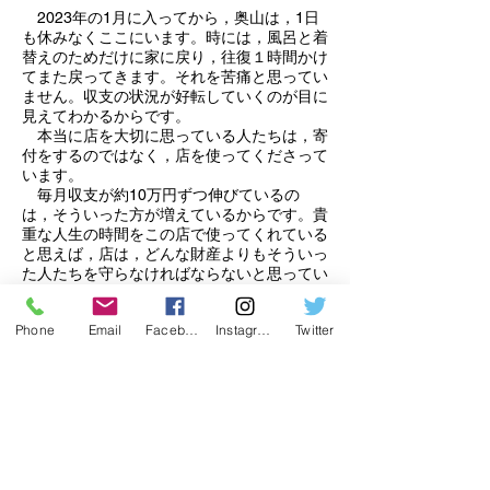
2023年の1月に入ってから，奥山は，1日
も
休みなくここにいます。時には，風呂と着
替えのためだけに
家に戻り，往復１時間かけ
てまた戻ってきます。それを苦痛と思ってい
ません。
収支の状況が
好転していくのが目に
見えてわかるからです。
本当に店を大切に思っている人たちは，寄
付をするのではなく，店を使ってくださって
います。
毎月収支が約10万円ずつ伸びているの
は，そういった方が増えているからです。貴
重な人生の時間をこの店で使ってくれている
と思えば，店は，どんな財産よりもそういっ
た人たちを守らなければならないと思ってい
ます。
Phone
Email
Facebook
Instagram
Twitter
今年に入って一つだけ，苦痛となることが
できました。
この店は大家さんの所有物ですが，「店を
必要と思って利用している人たち」のもので
もあります。私もその１人です。この店を侮
辱するような言動は，そういった多くの人た
ちを侮辱することと同じです。弱って困って
いる人間の弱みをうまく操作して，自分の支
配下に置こうとする言動。店の状況を見て，