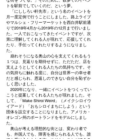
な街をつくる。」そのために、数多くのイベン
トを駅前でしていくのだ、という夢。
「にししろい軒先市」という名のイベントを
月一度定例で行うことにしました。路上ライブ
やマルシェ・フリーマーケットを西白井駅前通
りで2018年4月から2019年の12月まで行いまし
た。一人でおこなってきたイベントですが、次
第に理解してくれる人が現れて、応援してくれ
たり、手伝ってくれたりするようになりまし
た。
崩れそうになる奥山の心を支えてくれるもう
１つは、見返りを期待せずに、ただただ、店を
支えようとしてくれる人たちの気持ちです。そ
の気持ちに触れる度に、自分は世界一の幸せ者
だと感じられ、恩返しのできない自分を恥ずか
しく思いました。
2020年になり、一緒にイベントをつくってい
こうと提案してくれる人たちが現れました。そ
して、「Make Shiroi Weird」（メイクシロイウ
イアード）「おもシロイまちにしよう」という
団体を設立することになりました。アメリカ・
オレゴン州のポートランドをモデルにしまし
た。
奥山が考える理想的な街とは、変わり者で
も、外国人でも、障害を感じられる人でも、誰