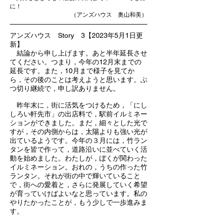
に！
（アンズハウス 奥山和美）
アンズハウス Story 3【2023年5月1日更
新】
結論から申し上げます。あと半年延長させ
てください。つまり，今年の12月末までの
延長です。また，10月まで様子を見てか
ら，その後のことは考えようと思います。
ぶ
つ切り継続で，申し訳ありません。
昨年末に，街に活気をつけるため，「にし
しろい軒先市」の出店料で，駅前イルミネー
ションができました。まだ，細々とした光で
すが，その内側からは，太陽
よりも強い光が
出ているようです。今年の３月には，竹ラン
タンを皆で作って，道路沿いに並べていく活
動を始めました。わたしが，ぼくが関わった
イルミネーション。おれの，うちの作った竹
ランタン。それが街の中で輝いていること
で，街への愛着と，さらに発展していく希望
が育っていけばよいなと思っています。私の
やりたかったことが，もう少しで一歩進みま
す。