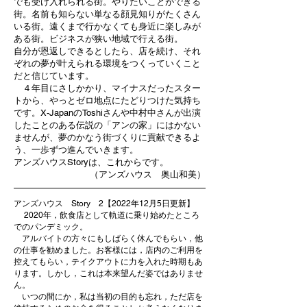
でも受け入れられる街。やりたいことができる
街。名前も知らない単なる顔見知りがたくさん
いる街。遠くまで行かなくても身近に楽しみが
ある街。ビジネスが狭い地域で行える街。
自分が恩返しできるとしたら、店を続け、それ
ぞれの夢が叶えられる環境をつくっていくこと
だと信じています。
４年目にさしかかり、マイナスだったスター
トから、やっとゼロ地点にたどりつけた気持ち
です。X-JapanのToshiさんや中村中さんが出演
したことのある伝説の「アンの家」にはかない
ませんが、夢のかなう街づくりに貢献できるよ
う、一歩ずつ進んでいきます。
アンズハウスStoryは、これからです。
（アンズハウス 奥山和美）
アンズハウス Story 2【2022年12月5日更新】
2020年，飲食店として軌道に乗り始めたところ
でのパンデミック。
アルバイトの方々にもしばらく休んでもらい，他
の仕事を勧めました。お客様には，店内のご利用を
控えてもらい，テイクアウトに力を入れた時期もあ
ります。しかし，これは本来望んだ姿ではありませ
ん。
いつの間にか，私は当初の目的も忘れ，ただ店を