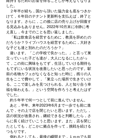
維持するためのお金を得ることしか考えなくなりま
した。
２年半が経ち，国から頂いた協力金も底をつきか
けて，６年目のテナント更新料を支払えば，終了と
なります。さらに，この後に店の売り上げが回復す
る見込みもありません。2022年10月末に冷静に考
え直し，今までのことを思い返しました。
「私は飲食店を経営するために，教員を辞めたの
だろうか？ライブハウスを経営するために，大好き
な子ども達と別れたのだろうか？」
違います。「この学校で良かった。」と言って巣
立っていった子ども達が，大人になるにしたがっ
て，この街に興味をもてず，生活していける期待も
もてずにいる状況を改善したいと思ったのです。駅
前の名物カフェがなくなると知った時に，残りの人
生をここで費やして，「巣立った場所で生きていけ
る。ここで楽しみを見つけられる。人と知り合う幸
福を味わえる。」という空間を作ろうと考えたはず
でした。
約５年半で何一つとして前に進んでいません。
あと，半年。来年2023年6月まで一歩でも前に進
んで，その上で店を閉じたいと思います。ただし，
店の状況が改善され，継続できると判断したら，さ
らに長く続けていこうと思います。また，店を閉じ
たとしても，どこかに拠点を作って，挑戦を続ける
つもりです。
倒れるとしても，最後の瞬間まで，１ｍｍでも前